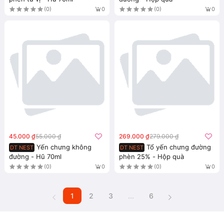
(0)
(0)
0
0
45.000 ₫
55.000 ₫
269.000 ₫
279.000 ₫
Yến chưng không
Tổ yến chưng đường
DT NEST
DT NEST
đường - Hũ 70ml
phèn 25% - Hộp quà
(0)
(0)
0
0
1
2
3
...
6