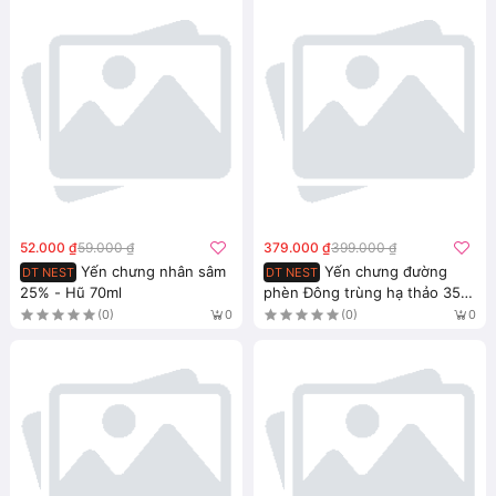
52.000 ₫
59.000 ₫
379.000 ₫
399.000 ₫
Yến chưng nhân sâm
Yến chưng đường
DT NEST
DT NEST
25% - Hũ 70ml
phèn Đông trùng hạ thảo 35%
- Hộp quà
(0)
(0)
0
0