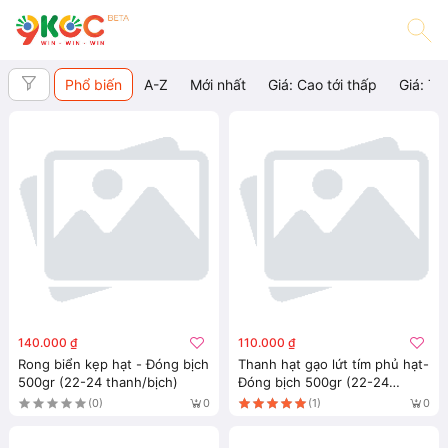
Phổ biến
A-Z
Mới nhất
Giá: Cao tới thấp
Giá: Th
140.000 ₫
110.000 ₫
Rong biển kẹp hạt - Đóng bịch
Thanh hạt gạo lứt tím phủ hạt-
500gr (22-24 thanh/bịch)
Đóng bịch 500gr (22-24
thanh/bịch)
(0)
(1)
0
0