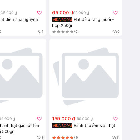
69.000 ₫
135.000 ₫
99.000 ₫
ạt điều sữa nguyên
Hạt điều rang muối -
VIDA BOOM
hộp 250gr
0)
(0)
1
0
159.000 ₫
39.000 ₫
199.000 ₫
hanh hạt gạo lứt tím
Bánh thuyền siêu hạt
VIDA BOOM
i 500gr
0)
(1)
8
11