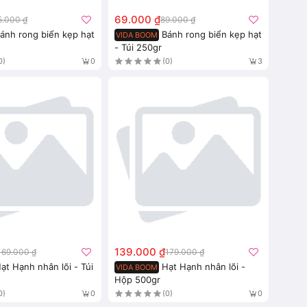
69.000 ₫
5.000 ₫
89.000 ₫
ánh rong biển kẹp hạt
Bánh rong biển kẹp hạt
VIDA BOOM
- Túi 250gr
0)
(0)
0
3
139.000 ₫
169.000 ₫
179.000 ₫
ạt Hạnh nhân lõi - Túi
Hạt Hạnh nhân lõi -
VIDA BOOM
Hộp 500gr
0)
(0)
0
0