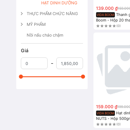
HẠT DINH DƯỠNG
139.000 ₫
159.00
THỰC PHẨM CHỨC NĂNG
Thanh g
VIDA BOOM
Boom - Hộp 20 th
MỸ PHẨM
(0)
Nồi nấu cháo chậm
Giá
159.000 ₫
199.00
Hạt di
VIDA BOOM
NUTS - Hộp 500gr
(0)