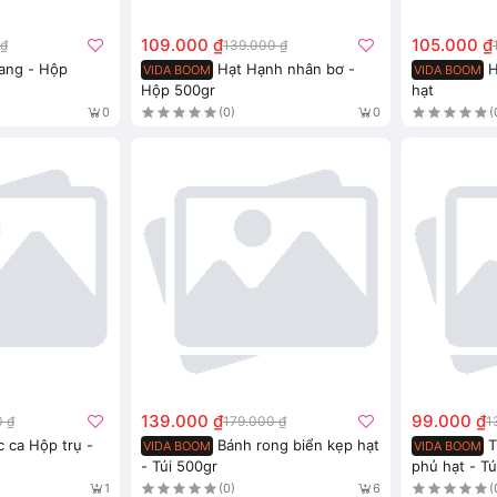
109.000 ₫
105.000 ₫
 ₫
139.000 ₫
rang - Hộp
Hạt Hạnh nhân bơ -
H
VIDA BOOM
VIDA BOOM
Hộp 500gr
hạt
(0)
(
0
0
139.000 ₫
99.000 ₫
0 ₫
179.000 ₫
1
 ca Hộp trụ -
Bánh rong biển kẹp hạt
T
VIDA BOOM
VIDA BOOM
- Túi 500gr
phủ hạt - Tú
(0)
(
1
6