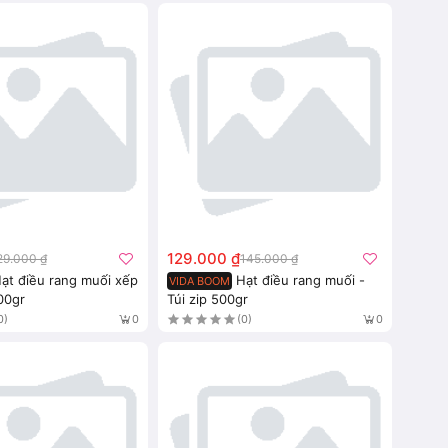
129.000 ₫
29.000 ₫
145.000 ₫
ạt điều rang muối xếp
Hạt điều rang muối -
VIDA BOOM
00gr
Túi zip 500gr
0)
(0)
0
0