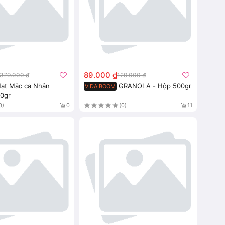
89.000 ₫
379.000 ₫
129.000 ₫
ạt Mắc ca Nhân
GRANOLA - Hộp 500gr
VIDA BOOM
0gr
0)
(0)
0
11