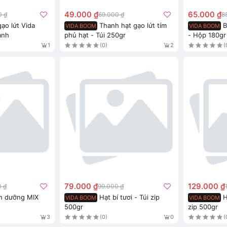
49.000 ₫
65.000 ₫
0 ₫
69.000 ₫
8
ạo lứt Vida
Thanh hạt gạo lứt tím
B
VIDA BOOM
VIDA BOOM
anh
phủ hạt - Túi 250gr
- Hộp 180gr
(0)
(
1
2
79.000 ₫
129.000 ₫
0 ₫
99.000 ₫
nh dưỡng MIX
Hạt bí tươi - Túi zip
H
VIDA BOOM
VIDA BOOM
500gr
zip 500gr
(0)
(
3
0