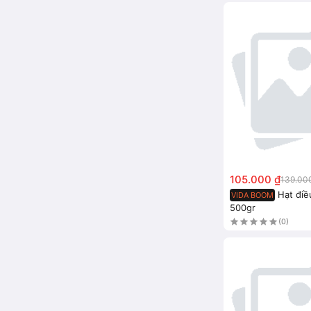
105.000 ₫
139.00
Hạt điề
VIDA BOOM
500gr
(0)