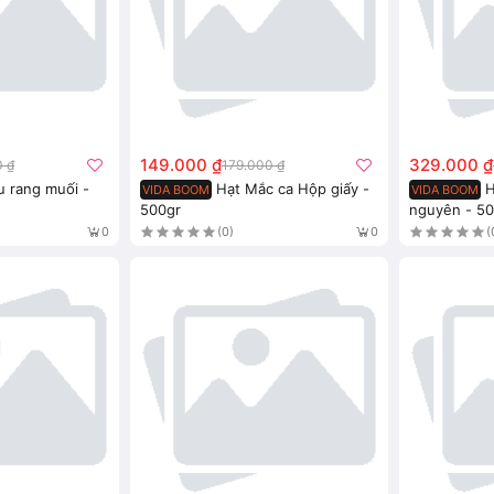
149.000 ₫
329.000 ₫
0 ₫
179.000 ₫
u rang muối -
Hạt Mắc ca Hộp giấy -
H
VIDA BOOM
VIDA BOOM
500gr
nguyên - 50
(0)
(
0
0