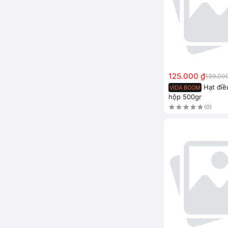
125.000 ₫
139.00
Hạt điề
VIDA BOOM
hộp 500gr
(0)